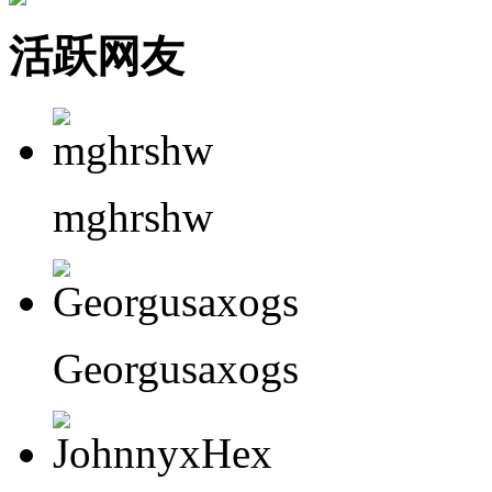
活跃网友
mghrshw
Georgusaxogs