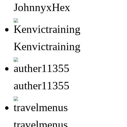
JohnnyxHex
Kenvictraining
auther11355
travelmenus