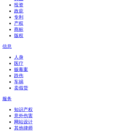
投资
政庇
专利
产权
商标
版权
信息
人身
医疗
贩毒案
跌伤
车祸
卖假货
服务
知识产权
意外伤害
网站设计
其他律师