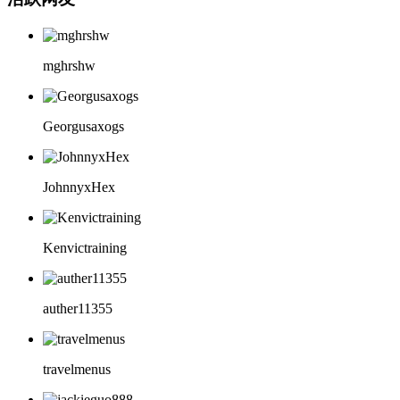
mghrshw
Georgusaxogs
JohnnyxHex
Kenvictraining
auther11355
travelmenus