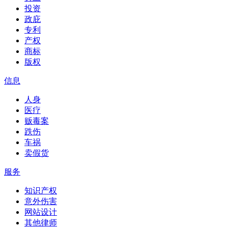
投资
政庇
专利
产权
商标
版权
信息
人身
医疗
贩毒案
跌伤
车祸
卖假货
服务
知识产权
意外伤害
网站设计
其他律师