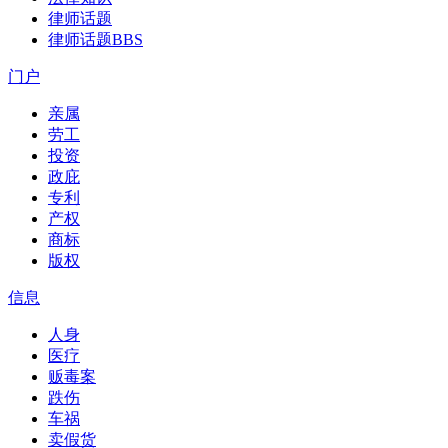
律师话题
律师话题
BBS
门户
亲属
劳工
投资
政庇
专利
产权
商标
版权
信息
人身
医疗
贩毒案
跌伤
车祸
卖假货