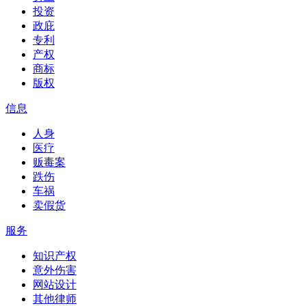
投资
政庇
专利
产权
商标
版权
信息
人身
医疗
贩毒案
跌伤
车祸
卖假货
服务
知识产权
意外伤害
网站设计
其他律师