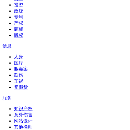
投资
政庇
专利
产权
商标
版权
信息
人身
医疗
贩毒案
跌伤
车祸
卖假货
服务
知识产权
意外伤害
网站设计
其他律师