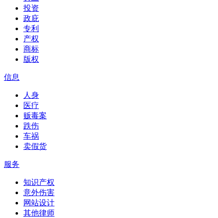
投资
政庇
专利
产权
商标
版权
信息
人身
医疗
贩毒案
跌伤
车祸
卖假货
服务
知识产权
意外伤害
网站设计
其他律师