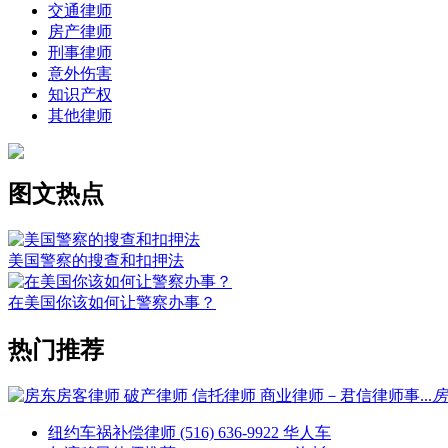
交通律师
房产律师
刑事律师
意外伤害
知识产权
其他律师
图文热点
美国警察的搜查和扣押法
在美国你该如何让警察办事？
热门推荐
房
纽约车祸补偿律师 (516) 636-9922 华人车