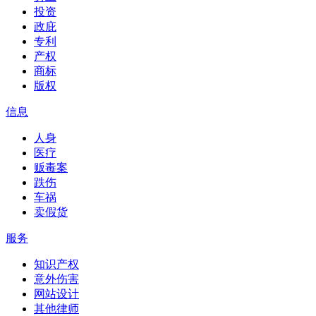
投资
政庇
专利
产权
商标
版权
信息
人身
医疗
贩毒案
跌伤
车祸
卖假货
服务
知识产权
意外伤害
网站设计
其他律师