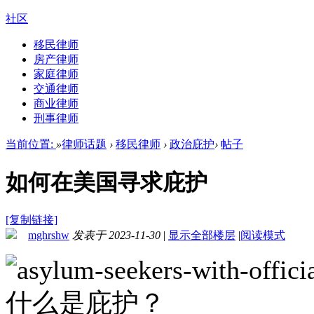
社区
移民律师
房产律师
家庭律师
交通律师
商业律师
刑事律师
当前位置:
»
律师话题
›
移民律师
›
政治庇护
›
帖子
如何在美国寻求庇护
[复制链接]
mghrshw
发表于 2023-11-30
|
显示全部楼层
|
阅读模式
什么是庇护？