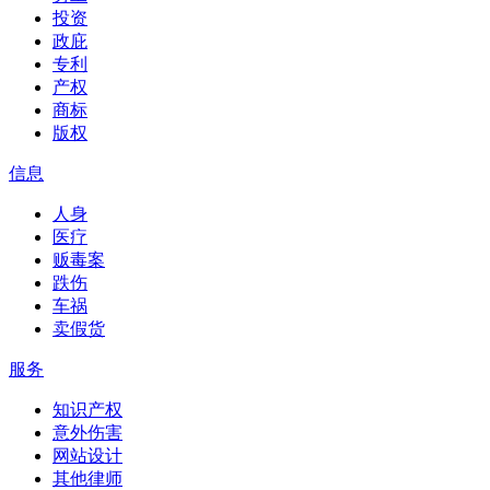
投资
政庇
专利
产权
商标
版权
信息
人身
医疗
贩毒案
跌伤
车祸
卖假货
服务
知识产权
意外伤害
网站设计
其他律师