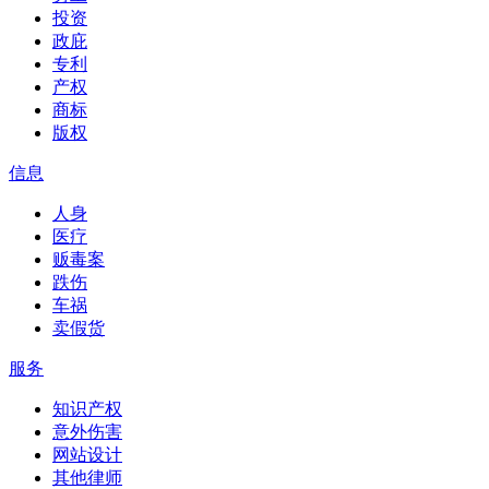
投资
政庇
专利
产权
商标
版权
信息
人身
医疗
贩毒案
跌伤
车祸
卖假货
服务
知识产权
意外伤害
网站设计
其他律师