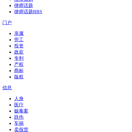
律师话题
律师话题
BBS
门户
亲属
劳工
投资
政庇
专利
产权
商标
版权
信息
人身
医疗
贩毒案
跌伤
车祸
卖假货