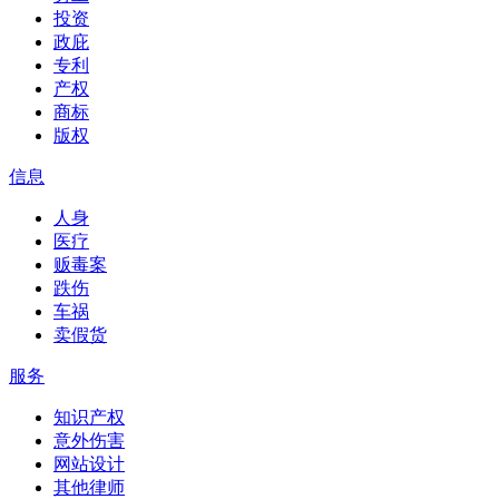
投资
政庇
专利
产权
商标
版权
信息
人身
医疗
贩毒案
跌伤
车祸
卖假货
服务
知识产权
意外伤害
网站设计
其他律师