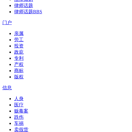
律师话题
律师话题
BBS
门户
亲属
劳工
投资
政庇
专利
产权
商标
版权
信息
人身
医疗
贩毒案
跌伤
车祸
卖假货