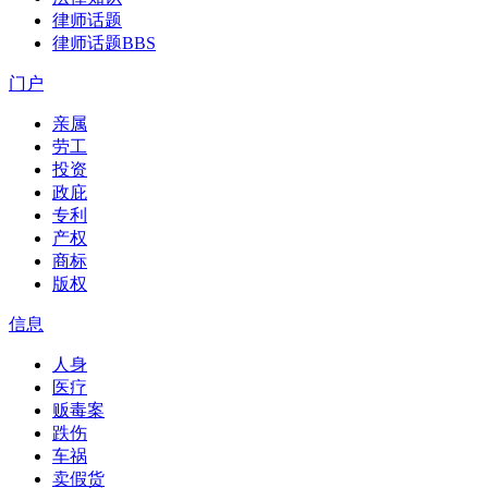
律师话题
律师话题
BBS
门户
亲属
劳工
投资
政庇
专利
产权
商标
版权
信息
人身
医疗
贩毒案
跌伤
车祸
卖假货