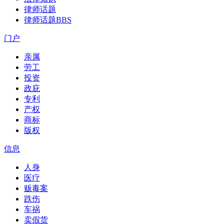
律师话题
律师话题
BBS
门户
亲属
劳工
投资
政庇
专利
产权
商标
版权
信息
人身
医疗
贩毒案
跌伤
车祸
卖假货