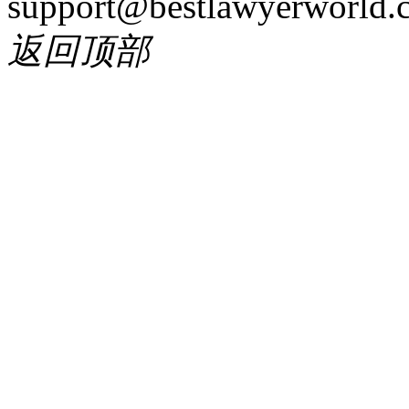
support@bestlawyerworld.
返回顶部