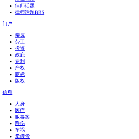
律师话题
律师话题
BBS
门户
亲属
劳工
投资
政庇
专利
产权
商标
版权
信息
人身
医疗
贩毒案
跌伤
车祸
卖假货