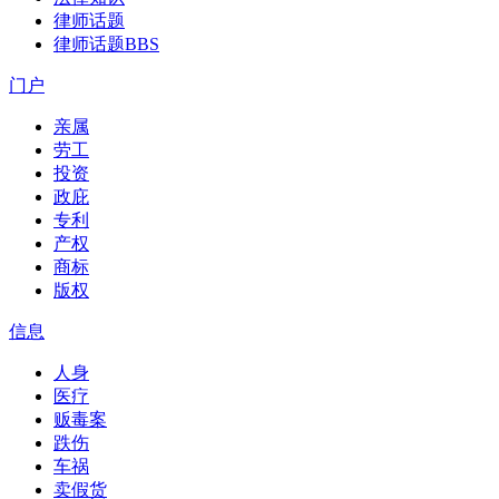
律师话题
律师话题
BBS
门户
亲属
劳工
投资
政庇
专利
产权
商标
版权
信息
人身
医疗
贩毒案
跌伤
车祸
卖假货