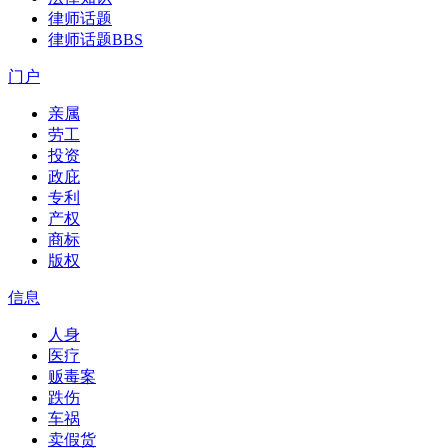
律师话题
律师话题
BBS
门户
亲属
劳工
投资
政庇
专利
产权
商标
版权
信息
人身
医疗
贩毒案
跌伤
车祸
卖假货