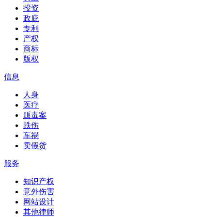
投资
政庇
专利
产权
商标
版权
信息
人身
医疗
贩毒案
跌伤
车祸
卖假货
服务
知识产权
意外伤害
网站设计
其他律师