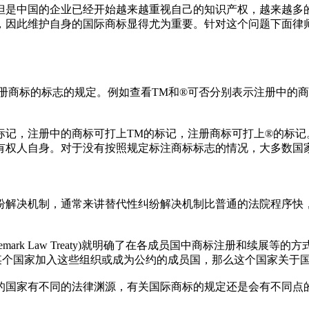
但是中国的企业已经开始越来越重视自己的知识产权，越来越多
，因此维护自身的国际商标显得尤为重要。针对这个问题下面律
册商标的标志的规定。例如查看TM和®可否分别表示注册中的
标记，注册中的商标可打上TM的标记，注册商标可打上®的标记
有权人自身。对于没有按照规定标注商标标志的情况，大多数国
纷解决机制，通常来讲替代性纠纷解决机制比普通的法院程序快
rk Law Treaty)就明确了在各成员国中商标注册和续展等的方式。另外，在
。一旦某个国家加入这些组织或成为公约的成员国，那么这个国家关
的国家有不同的法律渊源，有关国际商标的规定还是会有不同点