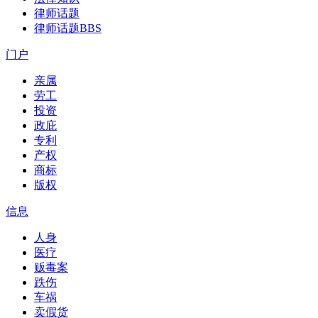
律师话题
律师话题
BBS
门户
亲属
劳工
投资
政庇
专利
产权
商标
版权
信息
人身
医疗
贩毒案
跌伤
车祸
卖假货