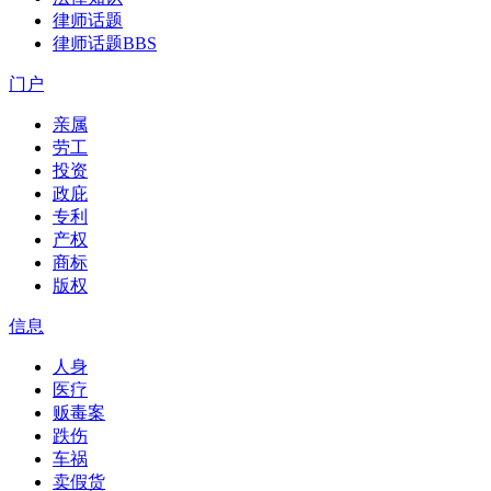
律师话题
律师话题
BBS
门户
亲属
劳工
投资
政庇
专利
产权
商标
版权
信息
人身
医疗
贩毒案
跌伤
车祸
卖假货