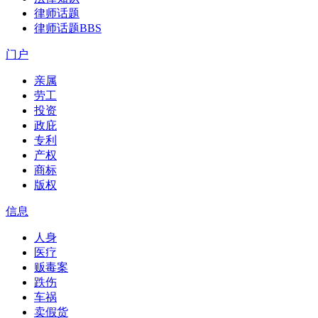
律师话题
律师话题
BBS
门户
亲属
劳工
投资
政庇
专利
产权
商标
版权
信息
人身
医疗
贩毒案
跌伤
车祸
卖假货