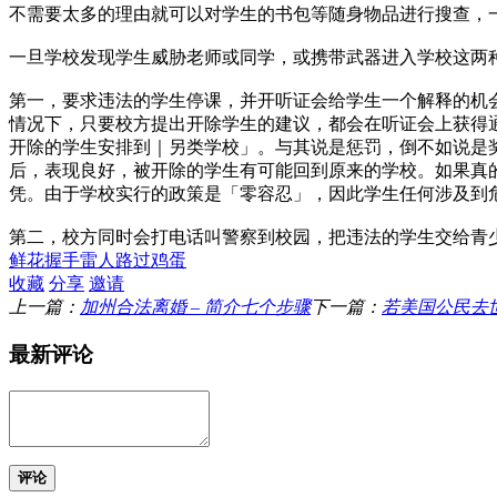
不需要太多的理由就可以对学生的书包等随身物品进行搜查，
一旦学校发现学生威胁老师或同学，或携带武器进入学校这两
第一，要求违法的学生停课，并开听证会给学生一个解释的机
情况下，只要校方提出开除学生的建议，都会在听证会上获得
开除的学生安排到｜另类学校」。与其说是惩罚，倒不如说是
后，表现良好，被开除的学生有可能回到原来的学校。如果真
凭。由于学校实行的政策是「零容忍」，因此学生任何涉及到
第二，校方同时会打电话叫警察到校园，把违法的学生交给青
鲜花
握手
雷人
路过
鸡蛋
收藏
分享
邀请
上一篇：
加州合法离婚 – 简介七个步骤
下一篇：
若美国公民去
最新评论
评论