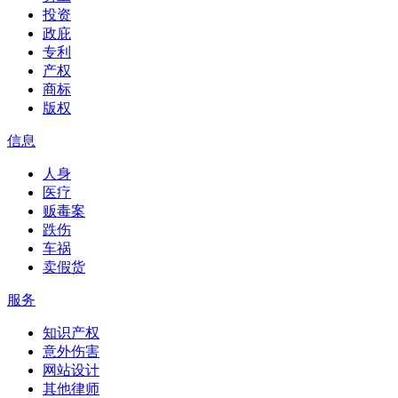
投资
政庇
专利
产权
商标
版权
信息
人身
医疗
贩毒案
跌伤
车祸
卖假货
服务
知识产权
意外伤害
网站设计
其他律师