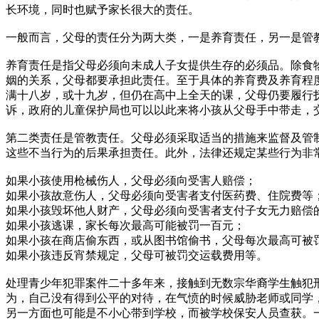
长环境，同时也赋予家长很大的责任。
一般而言，父母的责任分为两大类，一是养育责任，另一是管
养育责任是指父母必须向未成人子女提供生存的必须品。除食
姻的关系，父母都要承担此责任。至于具体的养育费及养育程
满十八岁，或十九岁，但仍在高中上全天的课，父母仍要履行
诉，政府的儿童保护局也可以以此来将小孩从父母手中带走，
第二类责任是管教责任。父母必须采取适当的措施来监督及管
这些不当行为的后果承担责任。此外，法律还规定某些行为非
如果小孩使用枪械伤人，父母必须向受害人赔偿；
如果小孩故意伤人，父母必须向受害者支付医药费、住院费等
如果小孩毁坏他人财产，父母必须向受害者支付子女无力赔偿
如果小孩逃课，家长每次最高可能被罚一百元；
如果小孩在商店偷东西，或从图书馆偷书，父母每次最高可被
如果小孩违反宵禁规定，父母可被罚交运载费用等。
处理青少年犯罪案件二十多年来，接触到无数宗华裔学生触犯
为，自己没有得到公平的对待，在气愤的时候威胁老师或同学
另一方面也可能是不小心带到学校，而被学校保安人员查获。