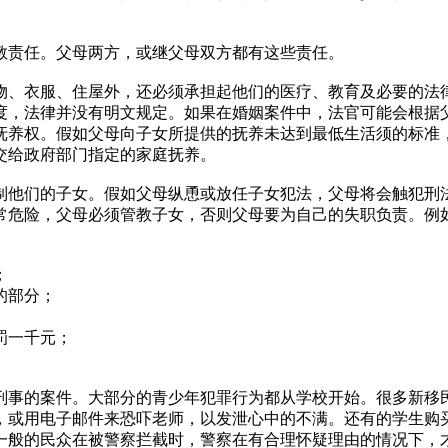
教责任。父母两方，或继父母双方都有这些责任。
物、衣服、住屋外，还必须承担起他们的医疗、教育及必要的法
度，法律并没有明文规定。如果在婚姻案件中，法官可能会根据
抚养权。假如父母向子女所提供的抚养未达到最低生活须的标准
交给政府部门指定的家庭抚养。
制他们的子女。假如父母纵恿或放任子女犯法，父母将会触犯刑
常危险，父母必须管教子女，否则父母要为自己的失职负责。例
；
的部分；
罚一千元；
刑事的案件。大部分的青少年犯罪行为都从学校开始。很多新移
，或用电子邮件来恐吓老师，以发泄心中的不满。还有的学生购
一般的民众在被警察拦截时，警察在有合理怀疑理由的情况下，