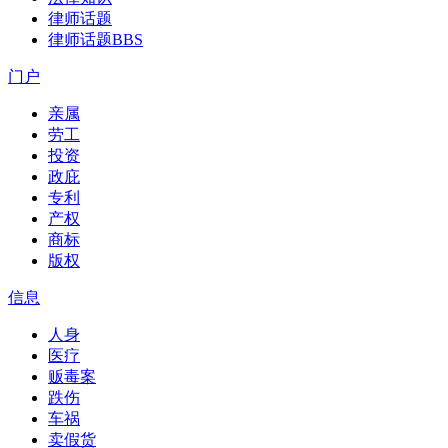
律师话题
律师话题
BBS
门户
亲属
劳工
投资
政庇
专利
产权
商标
版权
信息
人身
医疗
贩毒案
跌伤
车祸
卖假货