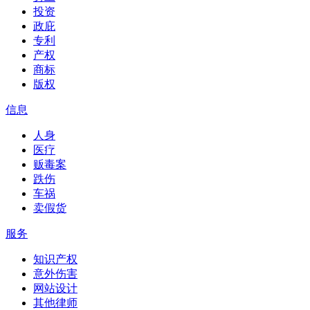
投资
政庇
专利
产权
商标
版权
信息
人身
医疗
贩毒案
跌伤
车祸
卖假货
服务
知识产权
意外伤害
网站设计
其他律师