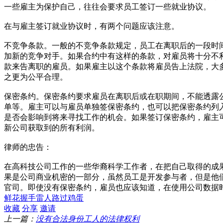
一些雇主为保护自己，往往会要求员工签订一些就业协议。
在与雇主签订就业协议时，有两个问题应该注意。
不竞争条款。一般的不竞争条款规定，员工在离职后的一段时
加新的竞争对手。如果合约中有这样的条款，对雇员将十分不
款来告离职的雇员。如果雇主以这个条款将雇员告上法院，大
之更为公平合理。
保密条约。保密条约要求雇员在离职后或在职期间，不能透露
单等。雇主可以与雇员单独签保密条约，也可以把保密条约列
是否会影响到将来寻找工作的机会。如果签订保密条约，雇主
新公司获取到的所有利润。
律师的忠告：
在高科技公司工作的一些华裔科学工作者，在把自己取得的成
果是公司商业机密的一部分，虽然员工是开发参与者，但是他
官司。即使没有保密条约，雇员也应该知道，在使用公司数据
鲜花
握手
雷人
路过
鸡蛋
收藏
分享
邀请
上一篇：
没有合法身份工人的法律权利