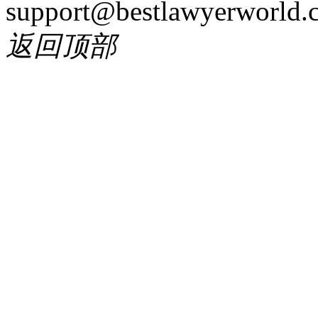
support@bestlawyerworld.
返回顶部