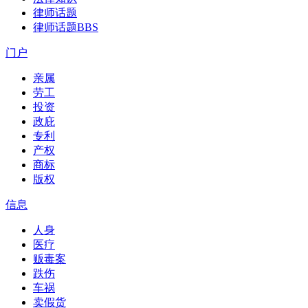
律师话题
律师话题
BBS
门户
亲属
劳工
投资
政庇
专利
产权
商标
版权
信息
人身
医疗
贩毒案
跌伤
车祸
卖假货