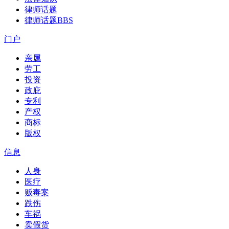
律师话题
律师话题
BBS
门户
亲属
劳工
投资
政庇
专利
产权
商标
版权
信息
人身
医疗
贩毒案
跌伤
车祸
卖假货