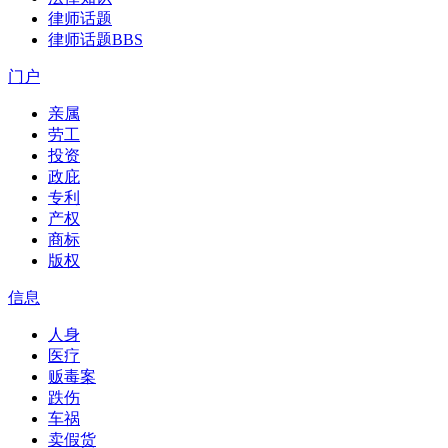
律师话题
律师话题
BBS
门户
亲属
劳工
投资
政庇
专利
产权
商标
版权
信息
人身
医疗
贩毒案
跌伤
车祸
卖假货