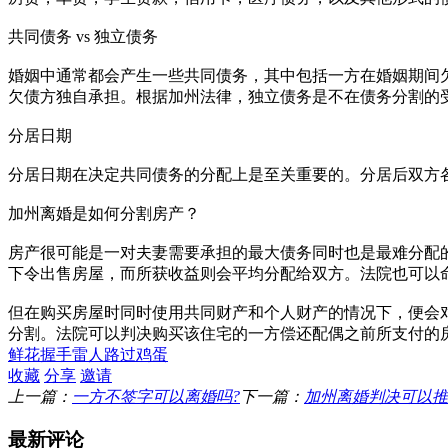
共同债务 vs 独立债务
婚姻中通常都会产生一些共同债务，其中包括一方在婚姻期间
欠债方独自承担。根据加州法律，独立债务是不在债务分割的
分居日期
分居日期在决定共同债务的分配上是至关重要的。分居后双方
加州离婚是如何分割房产？
房产很可能是一对夫妻需要承担的最大债务同时也是最难分配
下令出售房屋，而所获收益则会平均分配给双方。法院也可以
但在购买房屋时同时使用共同财产和个人财产的情况下，便会
分割。法院可以判决购买该住宅的一方偿还配偶之前所支付的
鲜花
握手
雷人
路过
鸡蛋
收藏
分享
邀请
上一篇：
一方不签字可以离婚吗?
下一篇：
加州离婚判决可以推
最新评论