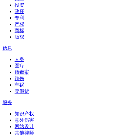
投资
政庇
专利
产权
商标
版权
信息
人身
医疗
贩毒案
跌伤
车祸
卖假货
服务
知识产权
意外伤害
网站设计
其他律师