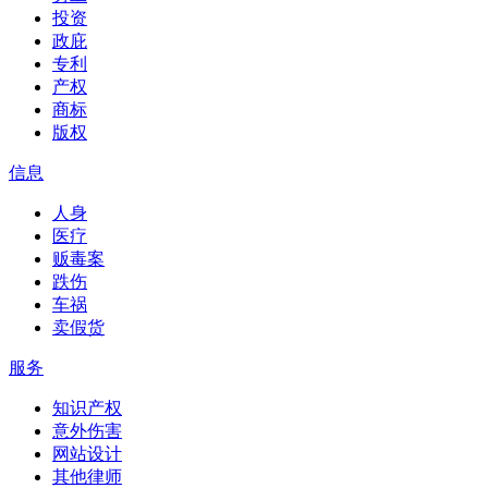
投资
政庇
专利
产权
商标
版权
信息
人身
医疗
贩毒案
跌伤
车祸
卖假货
服务
知识产权
意外伤害
网站设计
其他律师