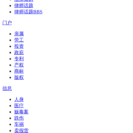
律师话题
律师话题
BBS
门户
亲属
劳工
投资
政庇
专利
产权
商标
版权
信息
人身
医疗
贩毒案
跌伤
车祸
卖假货