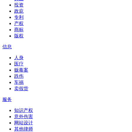
投资
政庇
专利
产权
商标
版权
信息
人身
医疗
贩毒案
跌伤
车祸
卖假货
服务
知识产权
意外伤害
网站设计
其他律师