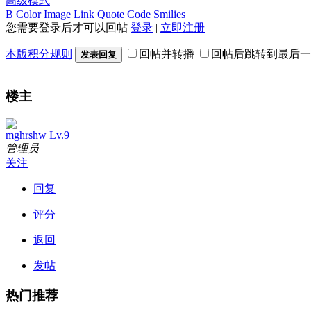
高级模式
B
Color
Image
Link
Quote
Code
Smilies
您需要登录后才可以回帖
登录
|
立即注册
本版积分规则
回帖并转播
回帖后跳转到最后一
发表回复
楼主
mghrshw
Lv.9
管理员
关注
回复
评分
返回
发帖
热门推荐