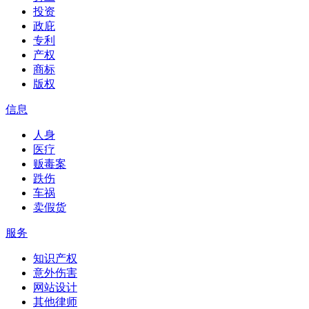
投资
政庇
专利
产权
商标
版权
信息
人身
医疗
贩毒案
跌伤
车祸
卖假货
服务
知识产权
意外伤害
网站设计
其他律师