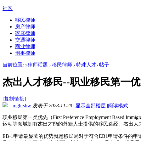
社区
移民律师
房产律师
家庭律师
交通律师
商业律师
刑事律师
当前位置:
»
律师话题
›
移民律师
›
特殊人才
›
帖子
杰出人才移民--职业移民第一优先
[复制链接]
mghrshw
发表于 2023-11-29
|
显示全部楼层
|
阅读模式
职业移民第一类优先（First Preference Employment
运动等领域拥有杰出才能的外籍人士提供的移民途经。杰出人
EB-1申请最显著的优势就是移民局对于符合EB1申请条件