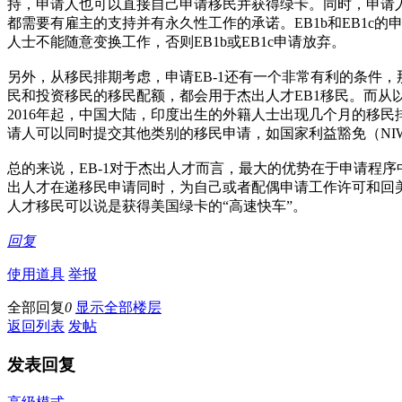
持，申请人也可以直接自己申请移民并获得绿卡。同时，申请人在
都需要有雇主的支持并有永久性工作的承诺。EB1b和EB1c的
人士不能随意变换工作，否则EB1b或EB1c申请放弃。
另外，从移民排期考虑，申请EB-1还有一个非常有利的条件，
民和投资移民的移民配额，都会用于杰出人才EB1移民。而从
2016年起，中国大陆，印度出生的外籍人士出现几个月的移民排
请人可以同时提交其他类别的移民申请，如国家利益豁免（NI
总的来说，EB-1对于杰出人才而言，最大的优势在于申请程
出人才在递移民申请同时，为自己或者配偶申请工作许可和回美
人才移民可以说是获得美国绿卡的“高速快车”。
回复
使用道具
举报
全部回复
0
显示全部楼层
返回列表
发帖
发表回复