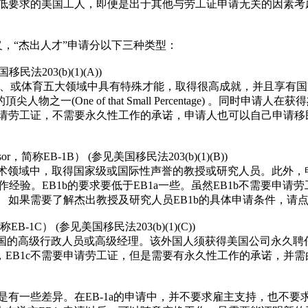
最低要求的美国工人，即便是出于其他与劳工证申请无关的因素考
的定义，“杰出人才”申请分以下三种类型：
国移民法203(b)(1)(A))
、商业、或体育五大领域中具有特殊才能，取得很高成就，并且享
一(One of that Small Percentage) 。同时
申请劳工证，不需要永久性工作的承诺，申请人也可以自己申请
fessor，简称EB-1B） (参见美国移民法203(b)(1)(B))
或学术领域中，取得国家级或国际性声誉的教授或研究人员。此外
作经验。EB1b的要求要低于EB1a一些。虽然EB1b不需要申
如果需要了解杰出教授及研究人员EB1b的具体申请条件，请点击
简称EB-1C） (参见美国移民法203(b)(1)(C))
到美国的高级行政人员或高级经理。该外国人须获得美国公司永久
EB1c不需要申请劳工证，但是需要有永久性工作的承诺，并需
请还是有一些差异。在EB-1a的申请中，并不要求雇主支持，也