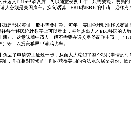
递交EB1a申请以后，可以随意变换工作，只需要能证明新的工
申请人必须是美国雇主。换句话说，EB1b和EB1c的申请，必须有
那就是移民签证一般不需要排期。每年，美国全球职业移民签证配
以往每年移民统计数字上可以看出，每年杰出人才EB1移民的人
期）。这意味着申请人一般不需要在递交身份调整申请（I-485
W）等，以提高移民申请成功率。
序中免去了申请劳工证这一步，从而大大缩短了整个移民申请的
証，并在相对较短的时间内获得美国的合法永久居留身份。因此