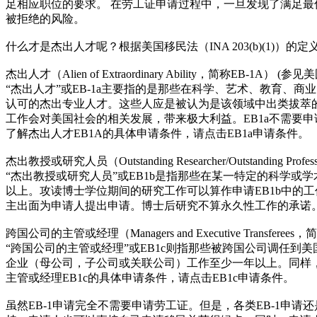
足相应职位的要求。 在劳工证申请过程中，一旦发现了满足
被拒绝的风险。
什么才是杰出人才呢？根据美国移民法（INA 203(b)(1)）
杰出人才（Alien of Extraordinary Ability，简称EB-1A） (参见美
“杰出人才”或EB-1a主要指的是那些在科学、艺术、教育
认可的杰出专业人才。这些人应是被认为是该领域中出类拔萃的頂尖人物之
工作会对美国社会的相关发展，带来极大利益。EB1a不需要
了解杰出人才EB1A的具体申请条件，请点击EB1a申请条件。
杰出教授或研究人员（Outstanding Researcher/Outstanding Pro
“杰出教授或研究人员”或EB1b是指那些在某一特定的科学
以上。攻读博士学位期间的研究工作可以算作申请EB1b中的工
主出面为申请人提出申请。博士后研究不算永久性工作的承诺。 
跨国公司的主管或经理（Managers and Executive Transferees，
“跨国公司的主管或经理”或EB1c则指那些被跨国公司调任
企业（母公司，子公司或关联公司）工作至少一年以上。同样，
主管或经理EB1c的具体申请条件，请点击EB1c申请条件。
虽然EB-1申请完全不需要申请劳工证。但是，各类EB-1申