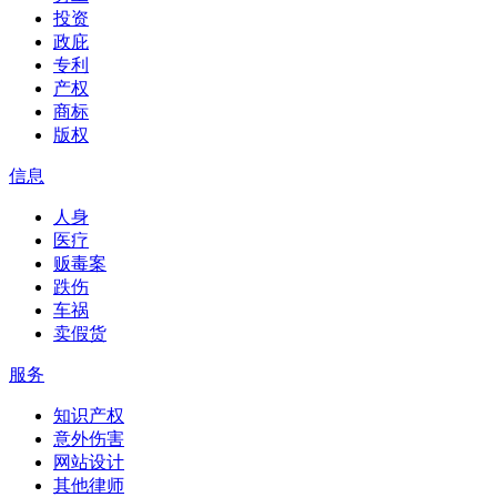
投资
政庇
专利
产权
商标
版权
信息
人身
医疗
贩毒案
跌伤
车祸
卖假货
服务
知识产权
意外伤害
网站设计
其他律师