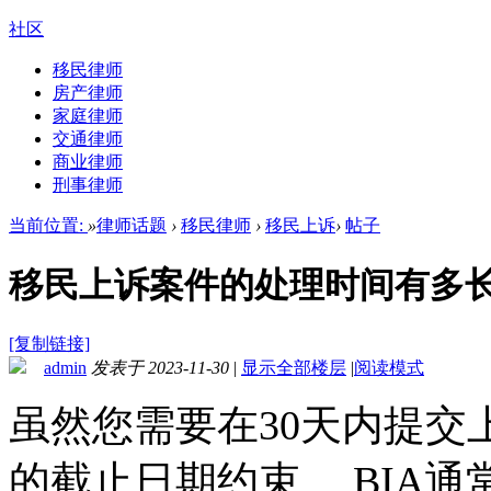
社区
移民律师
房产律师
家庭律师
交通律师
商业律师
刑事律师
当前位置:
»
律师话题
›
移民律师
›
移民上诉
›
帖子
移民上诉案件的处理时间有多
[复制链接]
admin
发表于 2023-11-30
|
显示全部楼层
|
阅读模式
虽然您需要在30天内提交
的截止日期约束。 BIA通