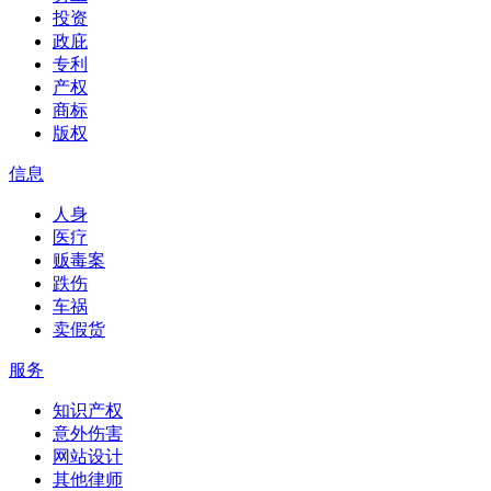
投资
政庇
专利
产权
商标
版权
信息
人身
医疗
贩毒案
跌伤
车祸
卖假货
服务
知识产权
意外伤害
网站设计
其他律师