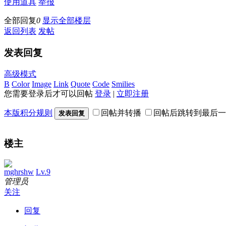
使用道具
举报
全部回复
0
显示全部楼层
返回列表
发帖
发表回复
高级模式
B
Color
Image
Link
Quote
Code
Smilies
您需要登录后才可以回帖
登录
|
立即注册
本版积分规则
回帖并转播
回帖后跳转到最后一
发表回复
楼主
mghrshw
Lv.9
管理员
关注
回复