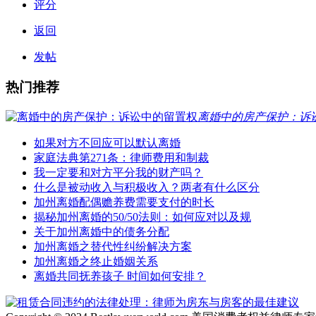
评分
返回
发帖
热门推荐
离婚中的房产保护：诉
如果对方不回应可以默认离婚
家庭法典第271条：律师费用和制裁
我一定要和对方平分我的财产吗？
什么是被动收入与积极收入？两者有什么区分
加州离婚配偶赡养费需要支付的时长
揭秘加州离婚的50/50法则：如何应对以及规
关于加州离婚中的债务分配
加州离婚之替代性纠纷解决方案
加州离婚之终止婚姻关系
离婚共同抚养孩子 时间如何安排？