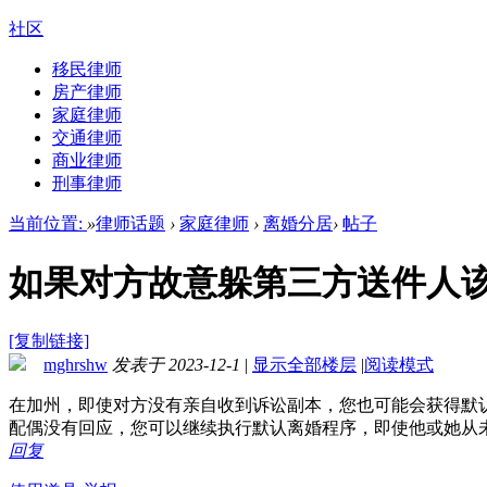
社区
移民律师
房产律师
家庭律师
交通律师
商业律师
刑事律师
当前位置:
»
律师话题
›
家庭律师
›
离婚分居
›
帖子
如果对方故意躲第三方送件人
[复制链接]
mghrshw
发表于 2023-12-1
|
显示全部楼层
|
阅读模式
在加州，即使对方没有亲自收到诉讼副本，您也可能会获得默认
配偶没有回应，您可以继续执行默认离婚程序，即使他或她从
回复