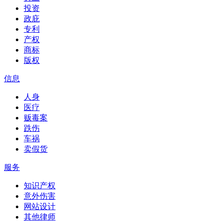
投资
政庇
专利
产权
商标
版权
信息
人身
医疗
贩毒案
跌伤
车祸
卖假货
服务
知识产权
意外伤害
网站设计
其他律师