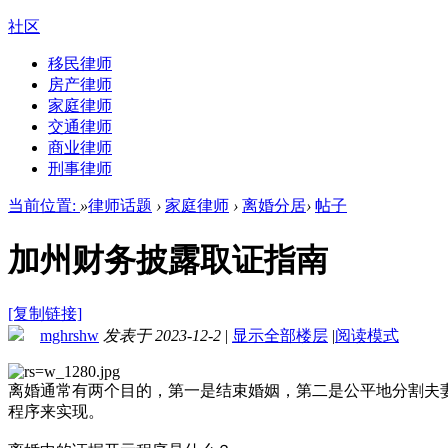
社区
移民律师
房产律师
家庭律师
交通律师
商业律师
刑事律师
当前位置:
»
律师话题
›
家庭律师
›
离婚分居
›
帖子
加州财务披露取证指南
[复制链接]
mghrshw
发表于 2023-12-2
|
显示全部楼层
|
阅读模式
离婚通常有两个目的，第一是结束婚姻，第二是公平地分割夫
程序来实现。