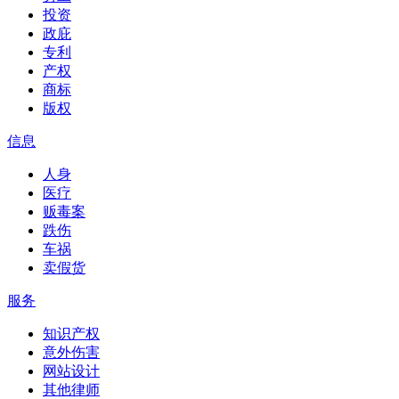
投资
政庇
专利
产权
商标
版权
信息
人身
医疗
贩毒案
跌伤
车祸
卖假货
服务
知识产权
意外伤害
网站设计
其他律师