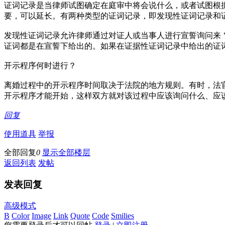
证词记录是当律师试图确定在庭审中将会说什么，或者试图根
要，可以延长。有两种类型的证词记录，即发现性证词记录和
发现性证词记录允许律师通过对证人或当事人进行宣誓询问来
证词都是在宣誓下给出的。如果在证据性证词记录中给出的证
开示程序何时进行？
离婚过程中的开示程序时间取决于法院的地方规则。有时，法
开示程序才能开始，这样双方就对该过程中应该询问什么、应
回复
使用道具
举报
全部回复
0
显示全部楼层
返回列表
发帖
发表回复
高级模式
B
Color
Image
Link
Quote
Code
Smilies