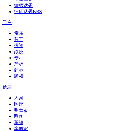
律师话题
律师话题
BBS
门户
亲属
劳工
投资
政庇
专利
产权
商标
版权
信息
人身
医疗
贩毒案
跌伤
车祸
卖假货