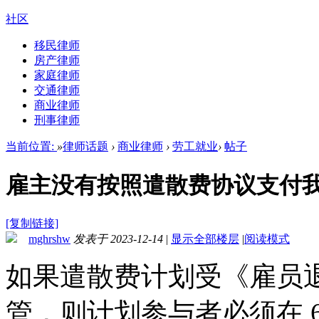
社区
移民律师
房产律师
家庭律师
交通律师
商业律师
刑事律师
当前位置:
»
律师话题
›
商业律师
›
劳工就业
›
帖子
雇主没有按照遣散费协议支付我的
[复制链接]
mghrshw
发表于 2023-12-14
|
显示全部楼层
|
阅读模式
如果遣散费计划受《雇员退
管，则计划参与者必须在 