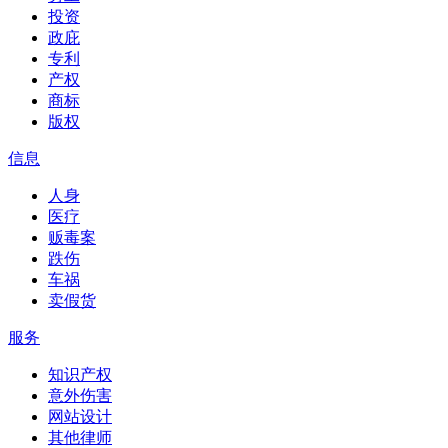
投资
政庇
专利
产权
商标
版权
信息
人身
医疗
贩毒案
跌伤
车祸
卖假货
服务
知识产权
意外伤害
网站设计
其他律师