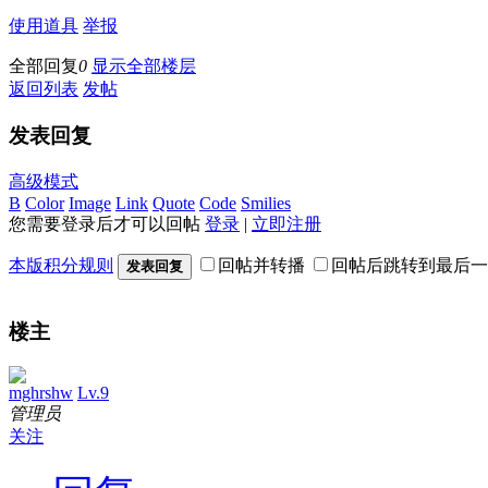
使用道具
举报
全部回复
0
显示全部楼层
返回列表
发帖
发表回复
高级模式
B
Color
Image
Link
Quote
Code
Smilies
您需要登录后才可以回帖
登录
|
立即注册
本版积分规则
回帖并转播
回帖后跳转到最后一
发表回复
楼主
mghrshw
Lv.9
管理员
关注