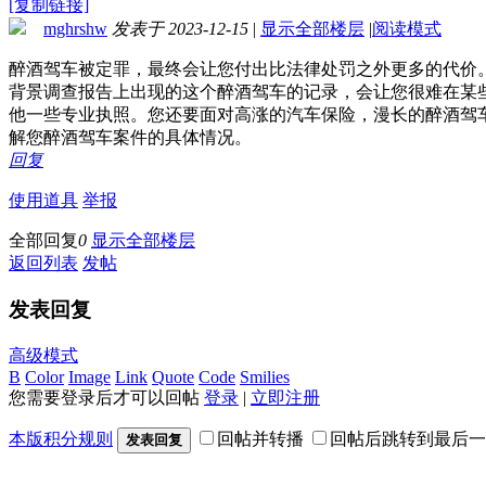
[复制链接]
mghrshw
发表于 2023-12-15
|
显示全部楼层
|
阅读模式
醉酒驾车被定罪，最终会让您付出比法律处罚之外更多的代价
背景调查报告上出现的这个醉酒驾车的记录，会让您很难在某
他一些专业执照。您还要面对高涨的汽车保险，漫长的醉酒驾
解您醉酒驾车案件的具体情况。
回复
使用道具
举报
全部回复
0
显示全部楼层
返回列表
发帖
发表回复
高级模式
B
Color
Image
Link
Quote
Code
Smilies
您需要登录后才可以回帖
登录
|
立即注册
本版积分规则
回帖并转播
回帖后跳转到最后一
发表回复