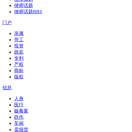
律师话题
律师话题
BBS
门户
亲属
劳工
投资
政庇
专利
产权
商标
版权
信息
人身
医疗
贩毒案
跌伤
车祸
卖假货