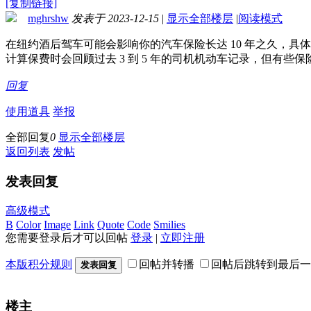
[复制链接]
mghrshw
发表于 2023-12-15
|
显示全部楼层
|
阅读模式
在纽约酒后驾车可能会影响你的汽车保险长达 10 年之久，
计算保费时会回顾过去 3 到 5 年的司机机动车记录，但有些保
回复
使用道具
举报
全部回复
0
显示全部楼层
返回列表
发帖
发表回复
高级模式
B
Color
Image
Link
Quote
Code
Smilies
您需要登录后才可以回帖
登录
|
立即注册
本版积分规则
回帖并转播
回帖后跳转到最后一
发表回复
楼主