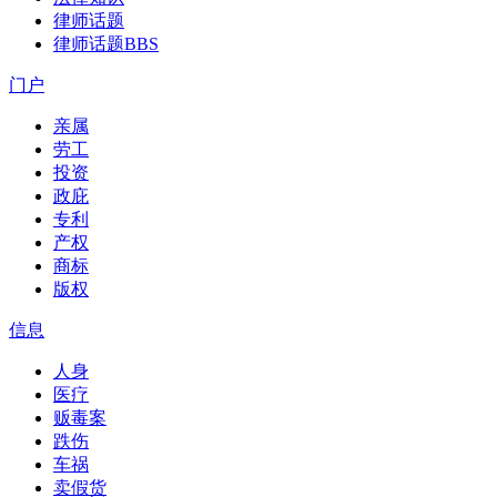
律师话题
律师话题
BBS
门户
亲属
劳工
投资
政庇
专利
产权
商标
版权
信息
人身
医疗
贩毒案
跌伤
车祸
卖假货