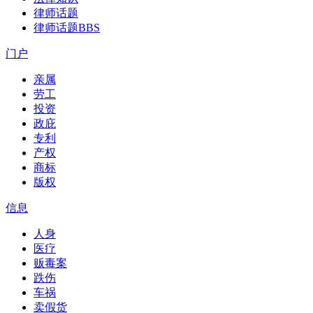
律师话题
律师话题
BBS
门户
亲属
劳工
投资
政庇
专利
产权
商标
版权
信息
人身
医疗
贩毒案
跌伤
车祸
卖假货