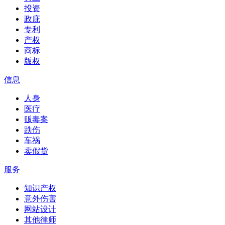
投资
政庇
专利
产权
商标
版权
信息
人身
医疗
贩毒案
跌伤
车祸
卖假货
服务
知识产权
意外伤害
网站设计
其他律师