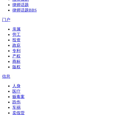
律师话题
律师话题
BBS
门户
亲属
劳工
投资
政庇
专利
产权
商标
版权
信息
人身
医疗
贩毒案
跌伤
车祸
卖假货