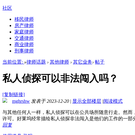
社区
移民律师
房产律师
家庭律师
交通律师
商业律师
刑事律师
当前位置:
»
律师话题
›
其他律师
›
其它业务
›
帖子
私人侦探可以非法闯入吗？
[复制链接]
mghrshw
发表于 2023-12-20
|
显示全部楼层
|
阅读模式
与其他任何人一样，私人侦探可以在公共场所随意行走。然而
许可。好莱坞经常描绘私人侦探非法闯入是他们的工作的一部
回复