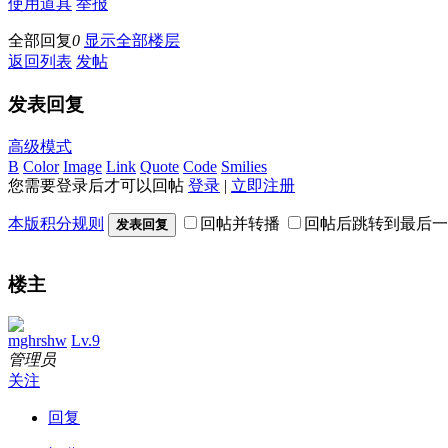
使用道具
举报
全部回复
0
显示全部楼层
返回列表
发帖
发表回复
高级模式
B
Color
Image
Link
Quote
Code
Smilies
您需要登录后才可以回帖
登录
|
立即注册
本版积分规则
回帖并转播
回帖后跳转到最后一
发表回复
楼主
mghrshw
Lv.9
管理员
关注
回复