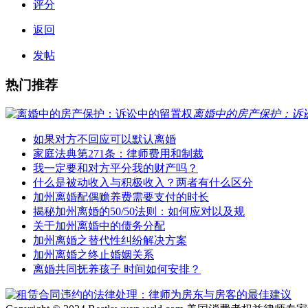
评分
返回
发帖
热门推荐
离婚中的房产保护：诉
如果对方不回应可以默认离婚
家庭法典第271条：律师费用和制裁
我一定要和对方平分我的财产吗？
什么是被动收入与积极收入？两者有什么区分
加州离婚配偶赡养费需要支付的时长
揭秘加州离婚的50/50法则：如何应对以及规
关于加州离婚中的债务分配
加州离婚之替代性纠纷解决方案
加州离婚之终止婚姻关系
离婚共同抚养孩子 时间如何安排？