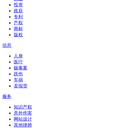
投资
政庇
专利
产权
商标
版权
信息
人身
医疗
贩毒案
跌伤
车祸
卖假货
服务
知识产权
意外伤害
网站设计
其他律师