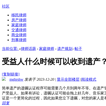
社区
移民律师
房产律师
家庭律师
交通律师
商业律师
刑事律师
当前位置:
»
律师话题
›
家庭律师
›
遗产规划
›
帖子
受益人什么时候可以收到遗产
[复制链接]
mghrshw
发表于 2023-12-20
|
显示全部楼层
|
阅读模式
简单遗产的遗嘱认证程序可能需要几个月到两年不等。在遗产
产受益人。如果有诉讼，遗嘱认证可能会拖上好几年。音乐家
证是一个更简化的过程，因此如果您立下遗嘱，对您的家人是
回复