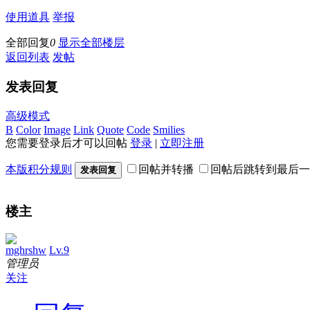
使用道具
举报
全部回复
0
显示全部楼层
返回列表
发帖
发表回复
高级模式
B
Color
Image
Link
Quote
Code
Smilies
您需要登录后才可以回帖
登录
|
立即注册
本版积分规则
回帖并转播
回帖后跳转到最后一
发表回复
楼主
mghrshw
Lv.9
管理员
关注