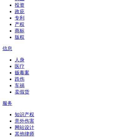
投资
政庇
专利
产权
商标
版权
信息
人身
医疗
贩毒案
跌伤
车祸
卖假货
服务
知识产权
意外伤害
网站设计
其他律师