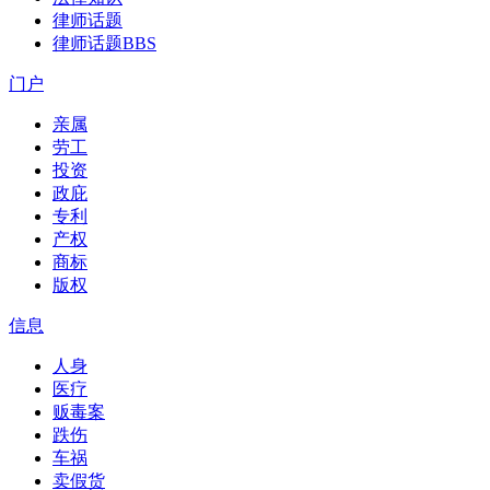
律师话题
律师话题
BBS
门户
亲属
劳工
投资
政庇
专利
产权
商标
版权
信息
人身
医疗
贩毒案
跌伤
车祸
卖假货