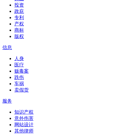
投资
政庇
专利
产权
商标
版权
信息
人身
医疗
贩毒案
跌伤
车祸
卖假货
服务
知识产权
意外伤害
网站设计
其他律师