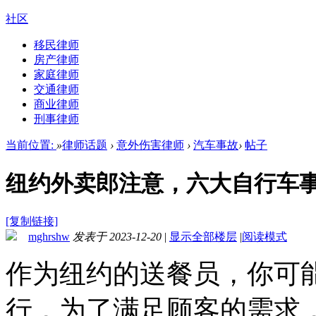
社区
移民律师
房产律师
家庭律师
交通律师
商业律师
刑事律师
当前位置:
»
律师话题
›
意外伤害律师
›
汽车事故
›
帖子
纽约外卖郎注意，六大自行车
[复制链接]
mghrshw
发表于 2023-12-20
|
显示全部楼层
|
阅读模式
作为纽约的送餐员，你可
行，为了满足顾客的需求