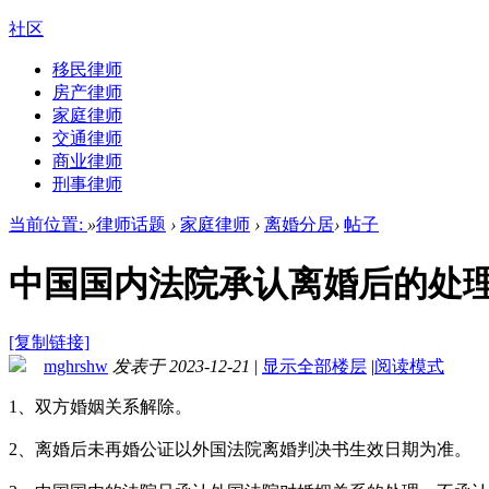
社区
移民律师
房产律师
家庭律师
交通律师
商业律师
刑事律师
当前位置:
»
律师话题
›
家庭律师
›
离婚分居
›
帖子
中国国内法院承认离婚后的处
[复制链接]
mghrshw
发表于 2023-12-21
|
显示全部楼层
|
阅读模式
1、双方婚姻关系解除。
2、离婚后未再婚公证以外国法院离婚判决书生效日期为准。