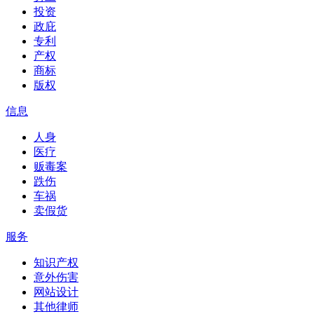
投资
政庇
专利
产权
商标
版权
信息
人身
医疗
贩毒案
跌伤
车祸
卖假货
服务
知识产权
意外伤害
网站设计
其他律师