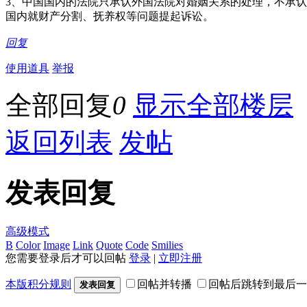
3、中国国内的法院只承认外国法院对婚姻关系的处理，不承
国内就财产分割、抚养权等问题提起诉讼。
回复
使用道具
举报
全部回复
0
显示全部楼层
返回列表
发帖
发表回复
高级模式
B
Color
Image
Link
Quote
Code
Smilies
您需要登录后才可以回帖
登录
|
立即注册
本版积分规则
回帖并转播
回帖后跳转到最后一
发表回复