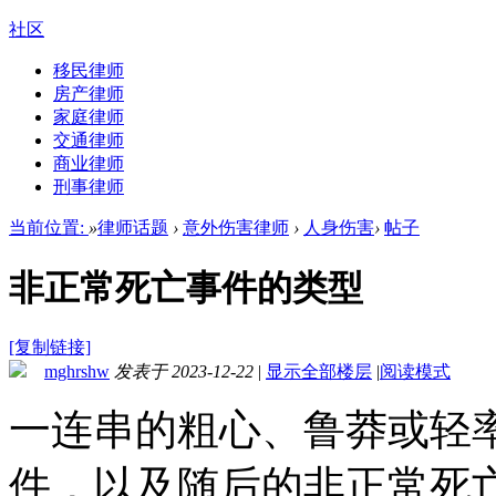
社区
移民律师
房产律师
家庭律师
交通律师
商业律师
刑事律师
当前位置:
»
律师话题
›
意外伤害律师
›
人身伤害
›
帖子
非正常死亡事件的类型
[复制链接]
mghrshw
发表于 2023-12-22
|
显示全部楼层
|
阅读模式
一连串的粗心、鲁莽或轻
件，以及随后的非正常死