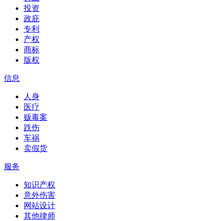
投资
政庇
专利
产权
商标
版权
信息
人身
医疗
贩毒案
跌伤
车祸
卖假货
服务
知识产权
意外伤害
网站设计
其他律师