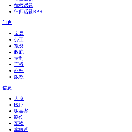
律师话题
律师话题
BBS
门户
亲属
劳工
投资
政庇
专利
产权
商标
版权
信息
人身
医疗
贩毒案
跌伤
车祸
卖假货